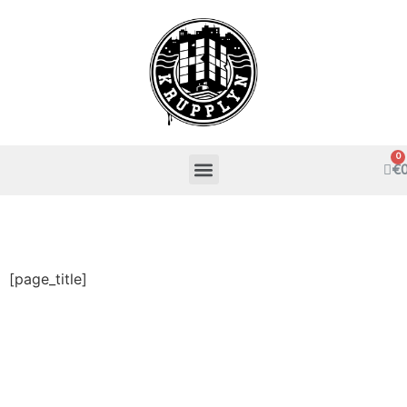
€
[page_title]