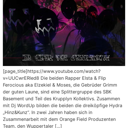
[page_title]https://www.youtube.com/watch?
v=UUCwrERled8 Die beiden Rapper Elsta & Flip
Ferocious aka Elzekiel & Moses, die Gebrüder Grimm
der guten Laune, sind eine Splittergruppe des SBK
Basement und Teil des Krupplyn Kollektivs. Zusammen
mit Dj WordUp bilden die beiden die dreiköpfige Hydra
„Hinz&Kunz“. In zwei Jahren haben sich in
Zusammenarbeit mit dem Orange Field Produzenten
Team, den Wuppertaler […]