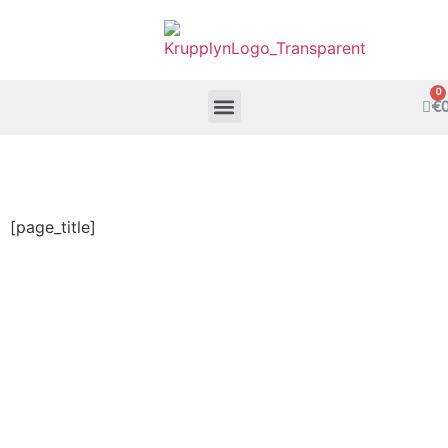
€
[page_title]