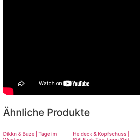
Ähnliche Produkte
Dikkn & Buze | Tage im
Heideck & Kopfschuss |
Westen
Still Fuck The Jiggy Shit