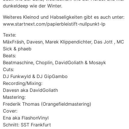
dunkeldeep wie der Winter.
Weiteres Kleinod und Habseligkeiten gibt es auch unter:
www.startnext.com/papierbleistift-nullpunkt-lp
Texte:
MäxFräsh, Davesn, Marek Klippendichter, Das Jott , MC
Sick & phaeb
Beats:
Beatmaschine, Choplin, DavidGoliath & Mosayk
Cuts:
DJ Funkwyld & DJ GipGambo
Recording/Mixing:
Davesn aka DavidGoliath
Mastering:
Frederik Thomas (Orangefieldmastering)
Cover:
Ena aka FlashonVinyl
Schnitt: SST Frankfurt