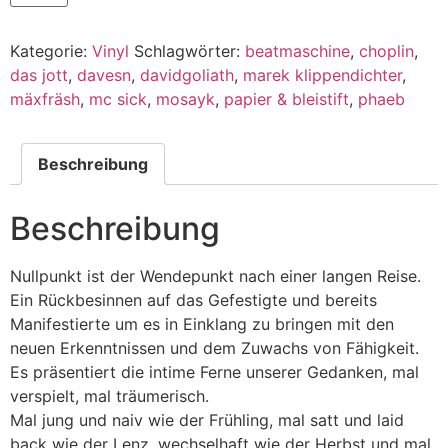
Kategorie:
Vinyl
Schlagwörter:
beatmaschine
,
choplin
,
das jott
,
davesn
,
davidgoliath
,
marek klippendichter
,
mäxfräsh
,
mc sick
,
mosayk
,
papier & bleistift
,
phaeb
Beschreibung
Beschreibung
Nullpunkt ist der Wendepunkt nach einer langen Reise.
Ein Rückbesinnen auf das Gefestigte und bereits
Manifestierte um es in Einklang zu bringen mit den
neuen Erkenntnissen und dem Zuwachs von Fähigkeit.
Es präsentiert die intime Ferne unserer Gedanken, mal
verspielt, mal träumerisch.
Mal jung und naiv wie der Frühling, mal satt und laid
back wie der Lenz, wechselhaft wie der Herbst und mal